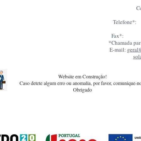
C
Telefone*
Fax*: +3
*Chamada para
E-mail:
geral
sol
Website em Construção!
Caso detete algum erro ou anomalia, por favor, comunique-n
Obrigado