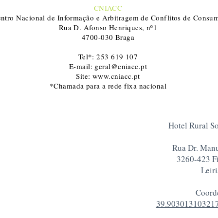
CNIACC
ntro Nacional de Informação e Arbitragem de Conflitos de Consu
Rua D. Afonso Henriques, nº1
4700-030 Braga
Tel*: 253 619 107
E-mail:
geral@cniacc.pt
Site:
www.cniacc.pt
*Chamada para a rede fixa nacional
Hotel Rural
Rua Dr. Manu
3260-423 Fi
Leiri
Coord
39.903013103217