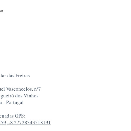
mo
 Solar das Freiras
el Vasconcelos, nº7
gueiró dos Vinhos
a - Portugal
enadas GPS:
59, -8.27728343518191